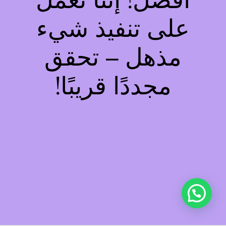
أفضل! إننا نعمل
على تنفيذ شيء
مذهل – تحقق
مجددًا قريبًا!