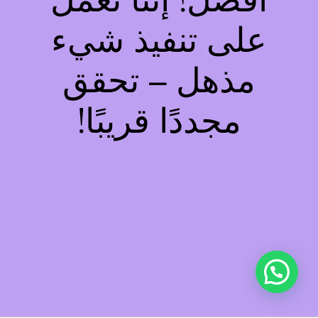
أفضل! إننا نعمل
على تنفيذ شيء
مذهل – تحقق
مجددًا قريبًا!