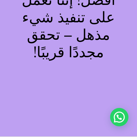
أفضل! إننا نعمل
على تنفيذ شيء
مذهل – تحقق
مجددًا قريبًا!