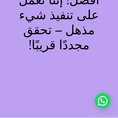
أفضل! إننا نعمل
على تنفيذ شيء
مذهل – تحقق
مجددًا قريبًا!