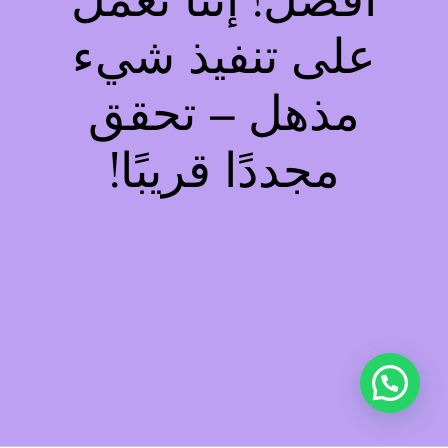
أفضل! إننا نعمل
على تنفيذ شيء
مذهل – تحقق
مجددًا قريبًا!