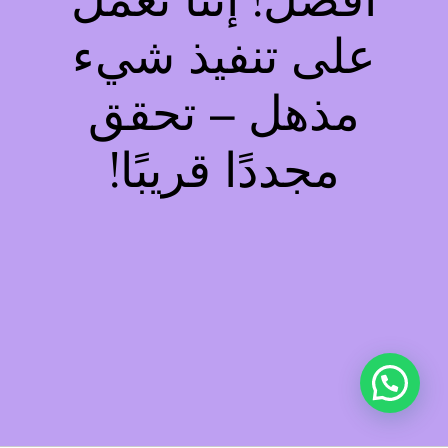
أفضل! إننا نعمل
على تنفيذ شيء
مذهل – تحقق
مجددًا قريبًا!