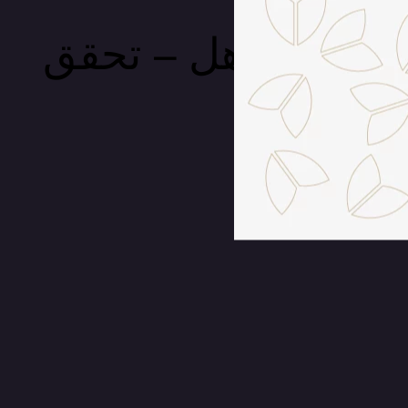
يذ شيء مذهل – تحقق