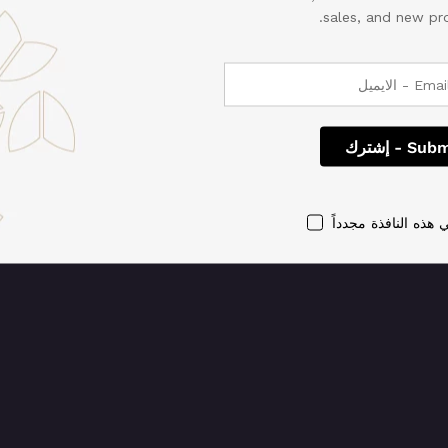
sales, and new pro
فضل! إننا نعمل على تنف
مجددًا قريبًا!
 هذه النافذة مجدداً