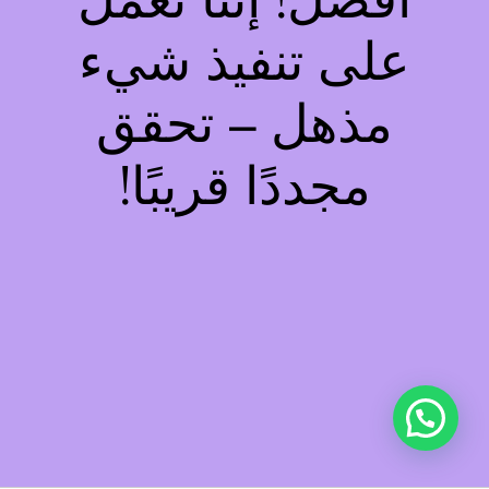
أفضل! إننا نعمل
على تنفيذ شيء
مذهل – تحقق
مجددًا قريبًا!