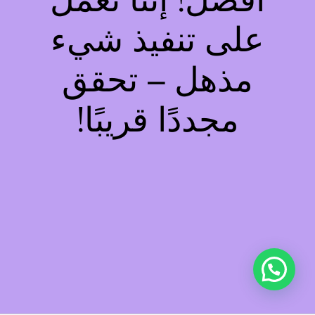
أفضل! إننا نعمل
على تنفيذ شيء
مذهل – تحقق
مجددًا قريبًا!