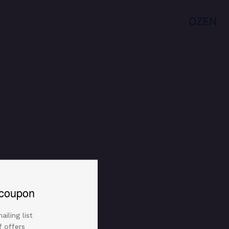
خلخال ذهبي مطلي مع زركون م
مراجعات (0)
OZEN
coupon