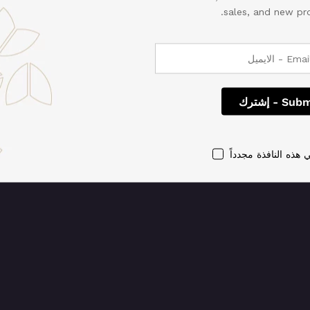
sales, and new pro
فضل! إننا نعمل على تنف
مجددًا قريبًا!
 هذه النافذة مجدداً