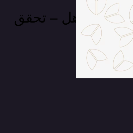
يذ شيء مذهل – تحقق