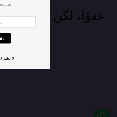
ducts.
عفوًا، لكن القادم أ
لا تظهر لي