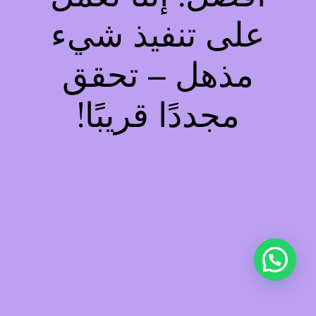
على تنفيذ شيء
مذهل – تحقق
مجددًا قريبًا!