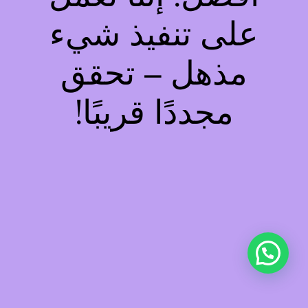
على تنفيذ شيء
مذهل – تحقق
مجددًا قريبًا!