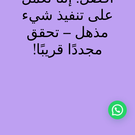
على تنفيذ شيء
مذهل – تحقق
مجددًا قريبًا!