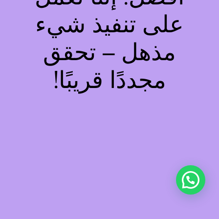
على تنفيذ شيء
مذهل – تحقق
مجددًا قريبًا!