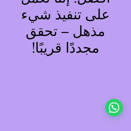
على تنفيذ شيء
مذهل – تحقق
مجددًا قريبًا!