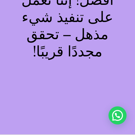
أفضل! إننا نعمل
على تنفيذ شيء
مذهل – تحقق
مجددًا قريبًا!