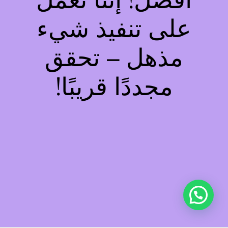
أفضل! إننا نعمل
على تنفيذ شيء
مذهل – تحقق
مجددًا قريبًا!