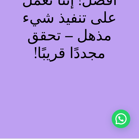
أفضل! إننا نعمل
على تنفيذ شيء
مذهل – تحقق
مجددًا قريبًا!