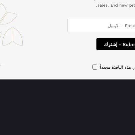
sales, and new pro
فضل! إننا نعمل على تنف
مجددًا قريبًا!
 هذه النافذة مجدداً