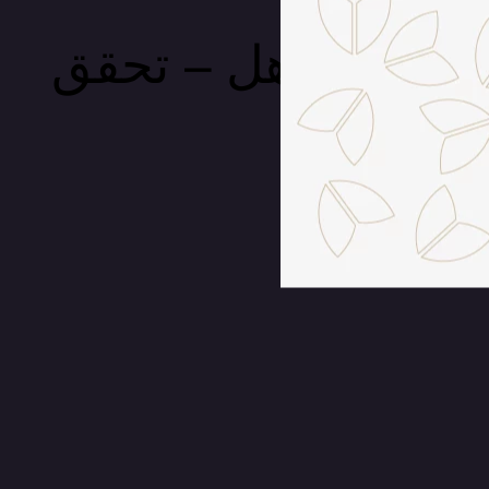
يذ شيء مذهل – تحقق