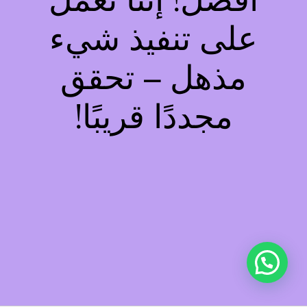
أفضل! إننا نعمل
على تنفيذ شيء
مذهل – تحقق
مجددًا قريبًا!