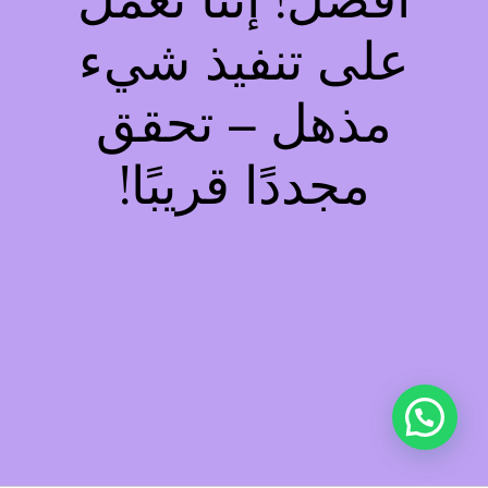
أفضل! إننا نعمل
على تنفيذ شيء
مذهل – تحقق
مجددًا قريبًا!