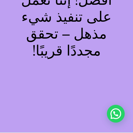
أفضل! إننا نعمل
على تنفيذ شيء
مذهل – تحقق
مجددًا قريبًا!